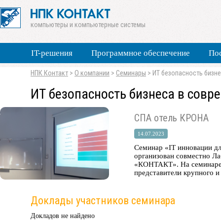
компьютеры и компьютерные системы
IT-решения
Программное обеспечение
По
НПК Контакт
>
О компании
>
Семинары
>
ИТ безопасность бизн
ИТ безопасность бизнеса в совр
СПА отель КРОНА
14.07.2023
Cеминар «IT инновации дл
организован совместно Л
«КОНТАКТ». На семинаре 
представители крупного и 
Доклады участников семинара
Докладов не найдено