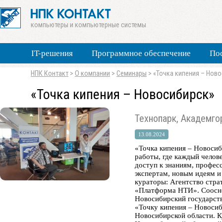
компьютеры и компьютерные системы
IT-решения
Программное обеспечение
По
НПК Контакт
>
О компании
>
Семинары
>
«Точка кипения – Нов
«Точка кипения – Новосибирск»
Технопарк, Академго
13.08.2024
«Точка кипения – Новосиб
работы, где каждый челов
доступ к знаниям, профе
экспертам, новым идеям и
кураторы: Агентство стра
«Платформа НТИ». Соосно
Новосибирский государств
«Точку кипения – Новоси
Новосибирской области. К