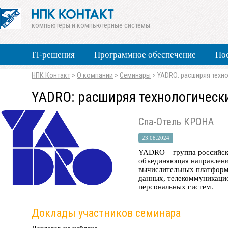
компьютеры и компьютерные системы
IT-решения
Программное обеспечение
По
НПК Контакт
>
О компании
>
Семинары
>
YADRO: расширяя техн
YADRO: расширяя технологическ
Спа-Отель КРОНА
23.08.2024
YADRO – группа российск
объединяющая направлени
вычислительных платформ
данных, телекоммуникацио
персональных систем.
Доклады участников семинара