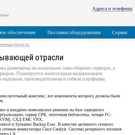
Адреса и телефоны
стемы
ое обеспечение
Поставки оборудования
Сервис
ненные проекты
бывающей отрасли
ка размещены на нескольких само-сборных серверах, а
ерверов. Планируется значительная модернизация
я надежная, производительная и гибкая платформа.
ычислительный комплекс, все компоненты которого должны были
м.
но и внедрено комплексное решение на базе серверного
ртуализации, сервер СРК, ленточная библиотека, четыре FC-
и KVM), СХД EMC VNX,
ntrol и Symantec Backup Exec. В качестве активного сетевого
сетевые коммутаторы Cisco Catalyst. Система резервного питания
metra LX.