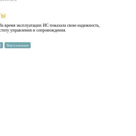
ты
За время эксплуатации ИС показала свою надежность,
остоту управления и сопровождения.
Д
Виртуализация