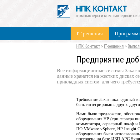
компьютеры и компьютерные си
IT-решения
Программн
НПК Контакт
>
IT-решения
>
Выпол
Предприятие до
Все информационные системы Заказчи
данные хранятся на жестких дисках с
прикладных систем, для чего требуетс
Требование Заказчика: единый в
быть интегрированы друг с друго
Нами было предложено, обоснова
оборудования HP (три сервера ви
коммутатора, серверный шкаф 
ПО VMware vSphere, HP Insight Co
оборудования были использованы 
построена на базе ИБП APC Sym