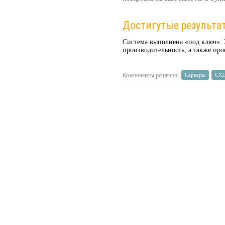
Достигутые результа
Система выполнена «под ключ». 
производительность, а также пр
Компоненты решения:
Серверы
СХ